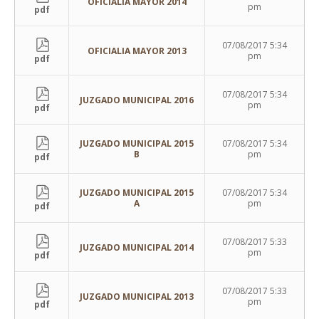
OFICIALIA MAYOR 2014
pm
pdf
07/08/2017 5:34
OFICIALIA MAYOR 2013
pm
pdf
07/08/2017 5:34
JUZGADO MUNICIPAL 2016
pm
pdf
JUZGADO MUNICIPAL 2015
07/08/2017 5:34
B
pm
pdf
JUZGADO MUNICIPAL 2015
07/08/2017 5:34
A
pm
pdf
07/08/2017 5:33
JUZGADO MUNICIPAL 2014
pm
pdf
07/08/2017 5:33
JUZGADO MUNICIPAL 2013
pm
pdf