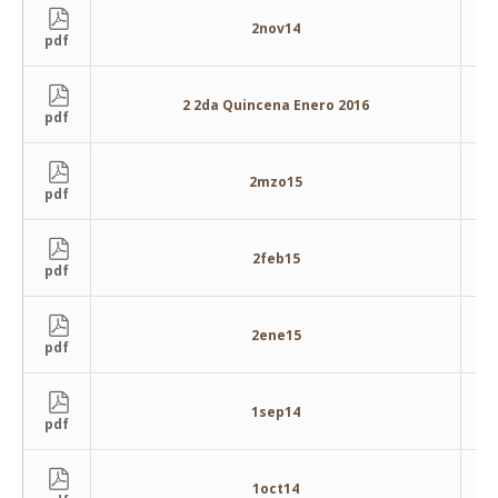
07
2nov14
pdf
07
2 2da Quincena Enero 2016
pdf
07
2mzo15
pdf
07
2feb15
pdf
07
2ene15
pdf
07
1sep14
pdf
07
1oct14