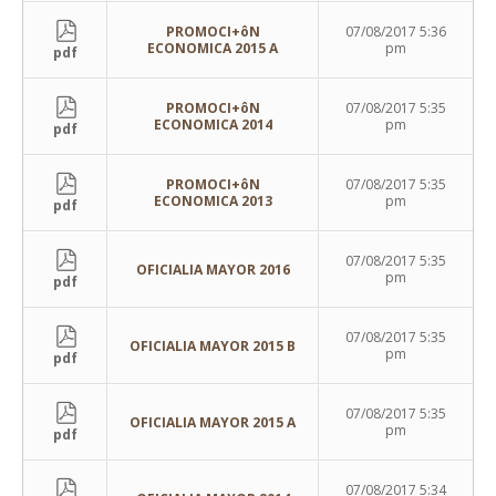
PROMOCI+ôN
07/08/2017 5:36
ECONOMICA 2015 A
pm
pdf
PROMOCI+ôN
07/08/2017 5:35
ECONOMICA 2014
pm
pdf
PROMOCI+ôN
07/08/2017 5:35
ECONOMICA 2013
pm
pdf
07/08/2017 5:35
OFICIALIA MAYOR 2016
pm
pdf
07/08/2017 5:35
OFICIALIA MAYOR 2015 B
pm
pdf
07/08/2017 5:35
OFICIALIA MAYOR 2015 A
pm
pdf
07/08/2017 5:34