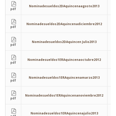
07
Nominadesueldos2DAquincenaagosto2013
pdf
07
Nominadesueldos2DAquincenadiciembre2012
pdf
07
Nominadesueldos2DAquincen Julio2013
pdf
07
Nominadesueldos1ERAquincenaoctubre2012
pdf
07
Nominadesueldos1ERAquincenamarzo2013
pdf
07
Nominadesueldos1ERAquincenanoviembre2012
pdf
07
Nominadesueldos1ERAquincenajulio2013