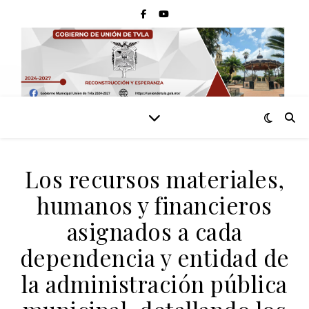
Los recursos materiales,
humanos y financieros
asignados a cada
dependencia y entidad de
la administración pública