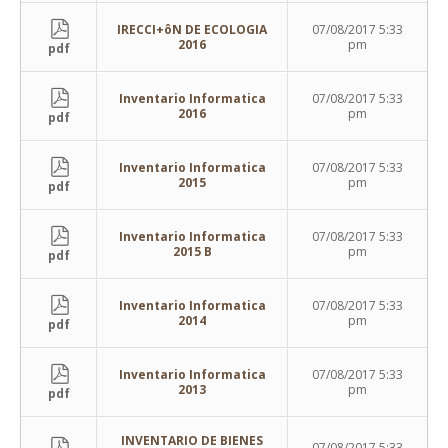
IRECCI+ôN DE ECOLOGIA
07/08/2017 5:33
2016
pm
pdf
Inventario Informatica
07/08/2017 5:33
2016
pm
pdf
Inventario Informatica
07/08/2017 5:33
2015
pm
pdf
Inventario Informatica
07/08/2017 5:33
2015 B
pm
pdf
Inventario Informatica
07/08/2017 5:33
2014
pm
pdf
Inventario Informatica
07/08/2017 5:33
2013
pm
pdf
INVENTARIO DE BIENES
07/08/2017 5:33