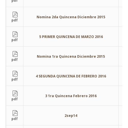
pdf
07
Nomina 2da Quincena Diciembre 2015
pdf
07
5 PRIMER QUINCENA DE MARZO 2016
pdf
07
Nomina 1ra Quincena Diciembre 2015
pdf
07
4 SEGUNDA QUINCENA DE FEBRERO 2016
pdf
07
3 1ra Quincena Febrero 2016
pdf
07
2sep14
pdf