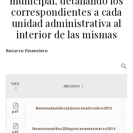
municipal, detallando los
correspondientes a cada
unidad administrativa al
interior de las mismas
Recurso Financiero
TIPO
ARCHIVO
AC
07
NominaSueldos2aQuincenaOctubre2015
pdf
07
Nominasueldos2DAquincenamesmarzo2014
pdf