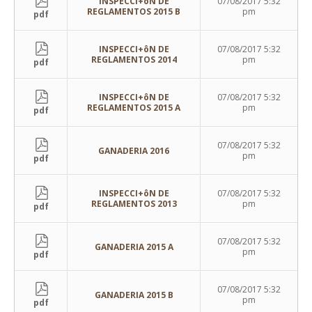
INSPECCI+ôN DE
07/08/2017 5:32
REGLAMENTOS 2015 B
pm
pdf
INSPECCI+ôN DE
07/08/2017 5:32
REGLAMENTOS 2014
pm
pdf
INSPECCI+ôN DE
07/08/2017 5:32
REGLAMENTOS 2015 A
pm
pdf
07/08/2017 5:32
GANADERIA 2016
pm
pdf
INSPECCI+ôN DE
07/08/2017 5:32
REGLAMENTOS 2013
pm
pdf
07/08/2017 5:32
GANADERIA 2015 A
pm
pdf
07/08/2017 5:32
GANADERIA 2015 B
pm
pdf